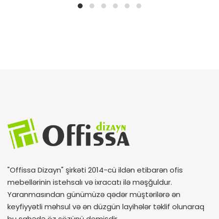
"Offissa Dizayn" şirkəti 2014-cü ildən etibarən ofis
mebellərinin istehsalı və ixracatı ilə məşğuldur.
Yaranmasından günümüzə qədər müştərilərə ən
keyfiyyətli məhsul və ən düzgün layihələr təklif olunaraq
bu sahədə öz sözünü demişdir.