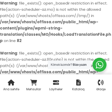
Warning
: file_exists(): open_basedir restriction in effect.
File(action-scheduler-az.mo) is not within the allowed
path(s): (/var/www/vhosts/offissa.com/:/tmp/) in
/var/www/vhosts/offissa.com/public_html/wp-
content/plugins/wpml-string-
translation/classes/MO/Hooks/LoadTranslationFile.ph
p
on line
82
Warning
: file_exists(): open_basedir restriction in effect.
File(action-scheduler-az.l10n.php) is not within the allowed
Kömək lazımdır?
Bizə yazın
path(s): (/var/www/vhosts/offissa.com/:/tmp/) in
/var/www/vhosts/offissa.com/public_html/wp-
content/plugins/wpml-string-
translation/classes/MO/Hooks/LoadTranslationFile.ph
Ana səhifə
Məhsullar
Layihələr
Kataloq
Əlaqə
p
on line
85