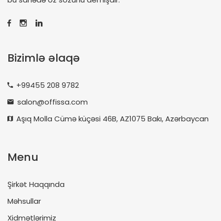
Bizimlə əlaqə
+99455 208 9782
salon@offissa.com
Aşıq Molla Cümə küçəsi 46B, AZ1075 Bakı, Azərbaycan
Menu
Şirkət Haqqında
Məhsullar
Xidmətlərimiz