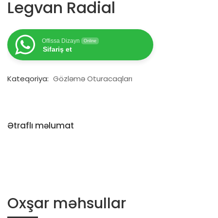
Legvan Radial
Offissa Dizayn
Online
Sifariş et
Kateqoriya:
Gözləmə Oturacaqları
Ətraflı məlumat
Oxşar məhsullar