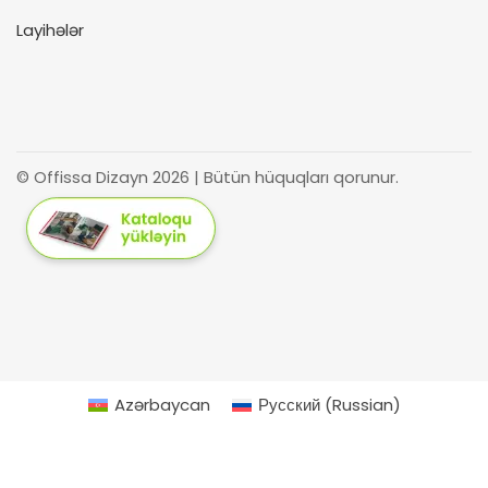
Layihələr
© Offissa Dizayn 2026 | Bütün hüquqları qorunur.
Azərbaycan
Русский
(
Russian
)