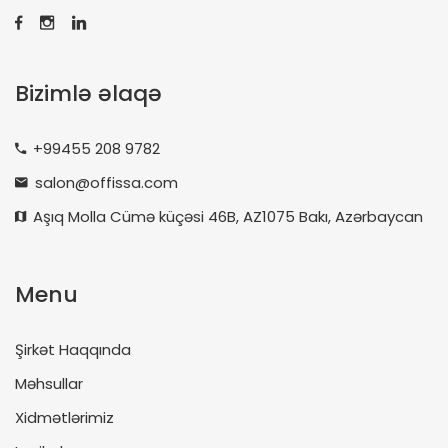
Bizimlə əlaqə
+99455 208 9782
salon@offissa.com
Aşıq Molla Cümə küçəsi 46B, AZ1075 Bakı, Azərbaycan
Menu
Şirkət Haqqında
Məhsullar
Xidmətlərimiz