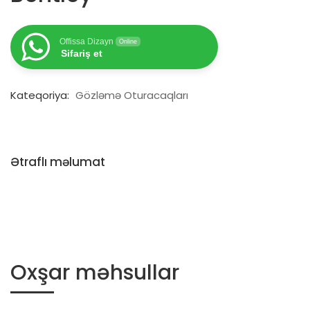
Offissa Dizayn
Online
Sifariş et
Kateqoriya:
Gözləmə Oturacaqları
Ətraflı məlumat
Oxşar məhsullar