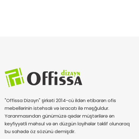
"Offissa Dizayn" şirkəti 2014-cü ildən etibarən ofis
mebellərinin istehsalı və ixracatı ilə məşğuldur.
Yaranmasından günümüzə qədər müştərilərə ən
keyfiyyətli məhsul və ən düzgün layihələr təklif olunaraq
bu sahədə öz sözünü demişdir.