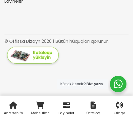
Layihələr
© Offissa Dizayn 2026 | Bütün hüquqları qorunur.
Kömək lazımdır?
Bizə yazın
Azərbaycan
Русский
(
Russian
)
Ana səhifə
Məhsullar
Layihələr
Kataloq
Əlaqə