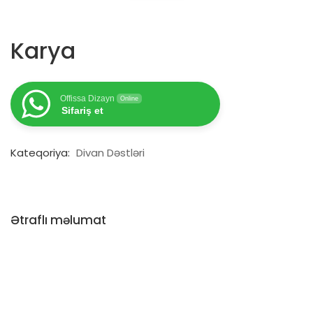
Karya
Offissa Dizayn
Online
Sifariş et
Kateqoriya:
Divan Dəstləri
Ətraflı məlumat