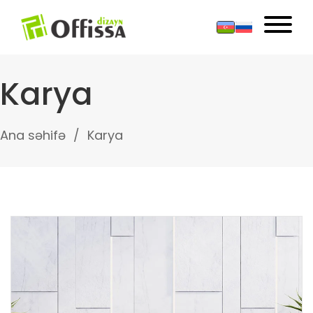
Karya
Ana səhifə
Karya