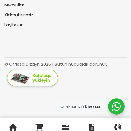
Məhsullar
Xidmətlərimiz
Layihələr
© Offissa Dizayn 2026 | Bütün hüquqları qorunur.
Kömək lazımdır?
Bizə yazın
Azərbaycan
Русский
(
Russian
)