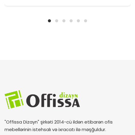
"Offissa Dizayn" şirkəti 2014-cü ildən etibarən ofis
mebellərinin istehsalı və ixracatı ilə məşğuldur.