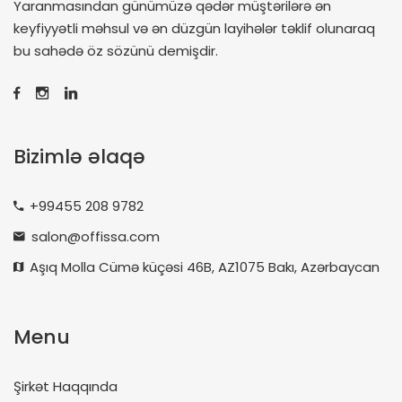
Yaranmasından günümüzə qədər müştərilərə ən
keyfiyyətli məhsul və ən düzgün layihələr təklif olunaraq
bu sahədə öz sözünü demişdir.
Bizimlə əlaqə
+99455 208 9782
salon@offissa.com
Aşıq Molla Cümə küçəsi 46B, AZ1075 Bakı, Azərbaycan
Menu
Şirkət Haqqında