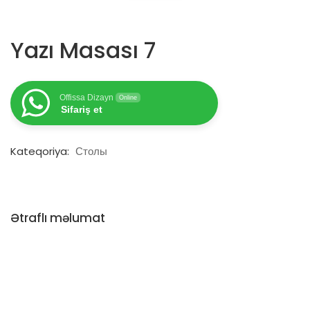
Yazı Masası 7
Offissa Dizayn
Online
Sifariş et
Kateqoriya:
Столы
Ətraflı məlumat