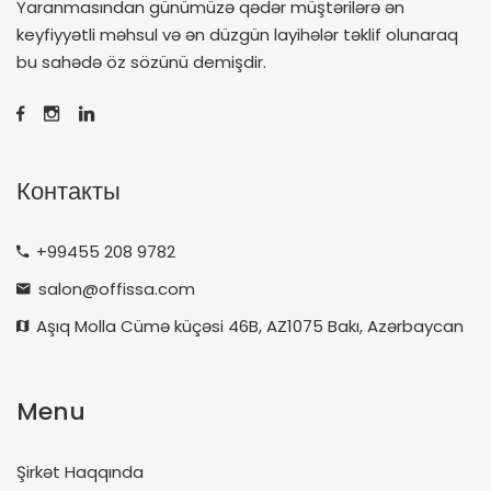
Yaranmasından günümüzə qədər müştərilərə ən
keyfiyyətli məhsul və ən düzgün layihələr təklif olunaraq
bu sahədə öz sözünü demişdir.
Контакты
+99455 208 9782
salon@offissa.com
Aşıq Molla Cümə küçəsi 46B, AZ1075 Bakı, Azərbaycan
Menu
Şirkət Haqqında