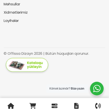
Məhsullar
Xidmətlərimiz
Layihələr
© Offissa Dizayn 2026 | Bütün hüquqları qorunur.
Kömək lazımdır?
Bizə yazın
Azərbaycan
(
Азербайджанский
)
Русский