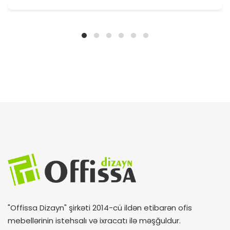
"Offissa Dizayn" şirkəti 2014-cü ildən etibarən ofis
mebellərinin istehsalı və ixracatı ilə məşğuldur.