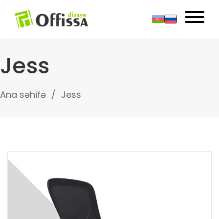
Jess
Ana səhifə
Jess