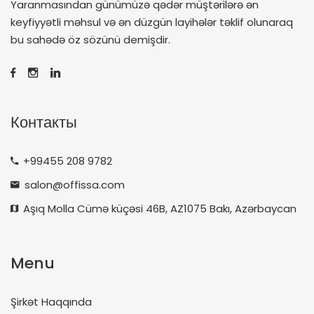
Yaranmasından günümüzə qədər müştərilərə ən
keyfiyyətli məhsul və ən düzgün layihələr təklif olunaraq
bu sahədə öz sözünü demişdir.
Контакты
+99455 208 9782
salon@offissa.com
Aşıq Molla Cümə küçəsi 46B, AZ1075 Bakı, Azərbaycan
Menu
Şirkət Haqqında