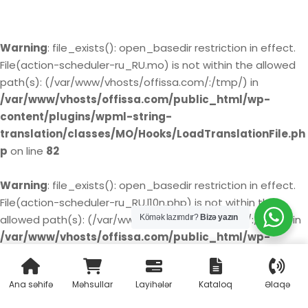
Warning
: file_exists(): open_basedir restriction in effect.
File(action-scheduler-ru_RU.mo) is not within the allowed
path(s): (/var/www/vhosts/offissa.com/:/tmp/) in
/var/www/vhosts/offissa.com/public_html/wp-
content/plugins/wpml-string-
translation/classes/MO/Hooks/LoadTranslationFile.ph
p
on line
82
Warning
: file_exists(): open_basedir restriction in effect.
File(action-scheduler-ru_RU.l10n.php) is not within the
Kömək lazımdır?
Bizə yazın
allowed path(s): (/var/www/vhosts/offissa.com/:/tmp/) in
/var/www/vhosts/offissa.com/public_html/wp-
content/plugins/wpml-string-
translation/classes/MO/Hooks/LoadTranslationFile.ph
Ana səhifə
Məhsullar
Layihələr
Kataloq
Əlaqə
p
on line
85