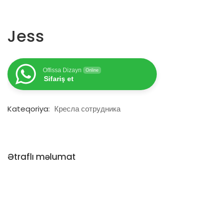
Jess
Offissa Dizayn
Online
Sifariş et
Kateqoriya:
Кресла сотрудника
Ətraflı məlumat