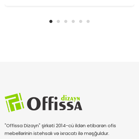
"Offissa Dizayn" şirkəti 2014-cü ildən etibarən ofis
mebellərinin istehsalı və ixracatı ilə məşğuldur.