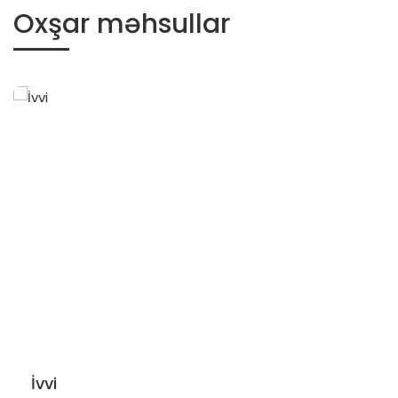
Oxşar məhsullar
İvvi