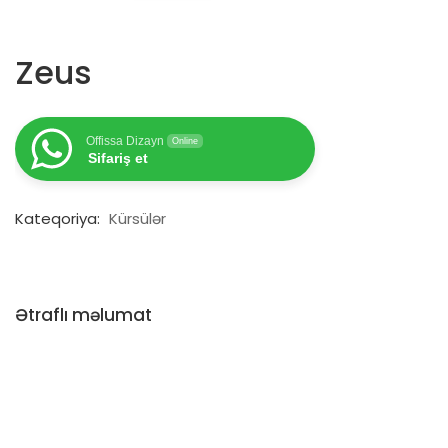
Zeus
Offissa Dizayn
Online
Sifariş et
Kateqoriya:
Kürsülər
Ətraflı məlumat