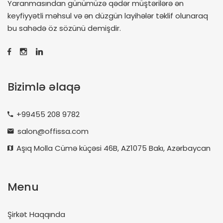
Yaranmasından günümüzə qədər müştərilərə ən
keyfiyyətli məhsul və ən düzgün layihələr təklif olunaraq
bu sahədə öz sözünü demişdir.
Bizimlə əlaqə
+99455 208 9782
salon@offissa.com
Aşıq Molla Cümə küçəsi 46B, AZ1075 Bakı, Azərbaycan
Menu
Şirkət Haqqında