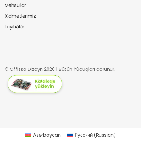
Məhsullar
Xidmətlərimiz
Layihələr
© Offissa Dizayn 2026 | Bütün hüquqları qorunur.
Azərbaycan
Русский
(
Russian
)