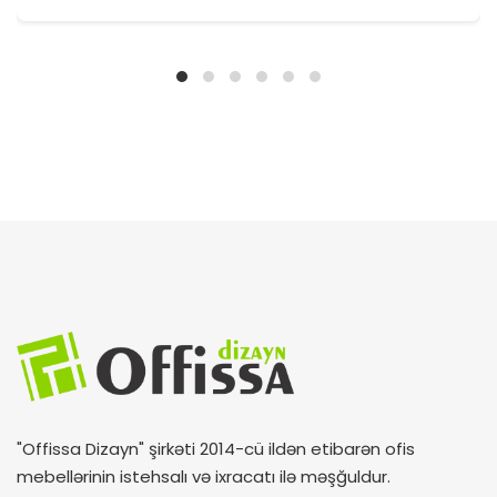
"Offissa Dizayn" şirkəti 2014-cü ildən etibarən ofis
mebellərinin istehsalı və ixracatı ilə məşğuldur.