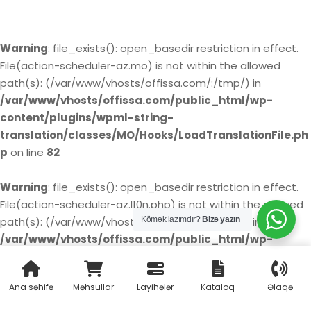
Warning
: file_exists(): open_basedir restriction in effect.
File(action-scheduler-az.mo) is not within the allowed
path(s): (/var/www/vhosts/offissa.com/:/tmp/) in
/var/www/vhosts/offissa.com/public_html/wp-
content/plugins/wpml-string-
translation/classes/MO/Hooks/LoadTranslationFile.ph
p
on line
82
Warning
: file_exists(): open_basedir restriction in effect.
File(action-scheduler-az.l10n.php) is not within the allowed
Kömək lazımdır?
Bizə yazın
path(s): (/var/www/vhosts/offissa.com/:/tmp/) in
/var/www/vhosts/offissa.com/public_html/wp-
content/plugins/wpml-string-
translation/classes/MO/Hooks/LoadTranslationFile.ph
Ana səhifə
Məhsullar
Layihələr
Kataloq
Əlaqə
p
on line
85