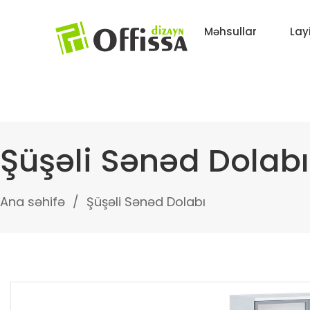
Məhsullar
Lay
Şüşəli Sənəd Dolabı
Ana səhifə
Şüşəli Sənəd Dolabı