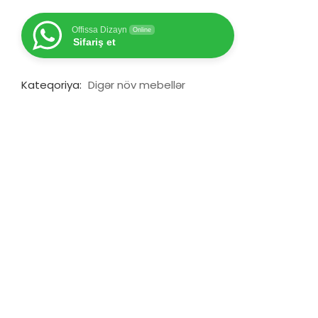
Offissa Dizayn
Online
Sifariş et
Kateqoriya:
Digər növ mebellər