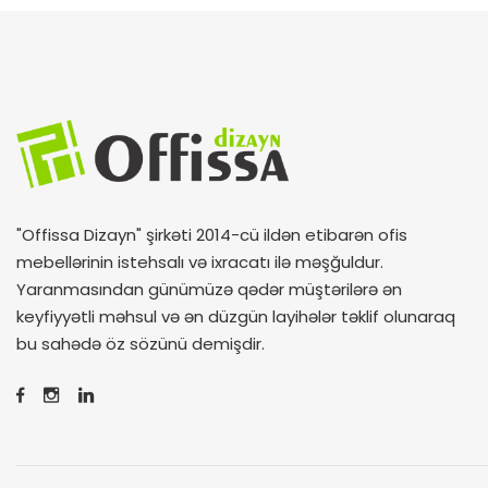
"Offissa Dizayn" şirkəti 2014-cü ildən etibarən ofis
mebellərinin istehsalı və ixracatı ilə məşğuldur.
Yaranmasından günümüzə qədər müştərilərə ən
keyfiyyətli məhsul və ən düzgün layihələr təklif olunaraq
bu sahədə öz sözünü demişdir.