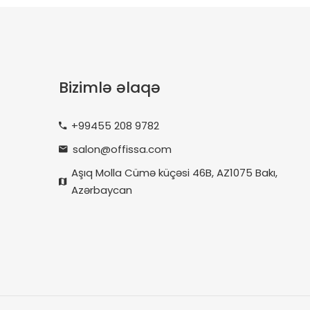
Bizimlə əlaqə
+99455 208 9782
salon@offissa.com
Aşıq Molla Cümə küçəsi 46B, AZ1075 Bakı,
Azərbaycan