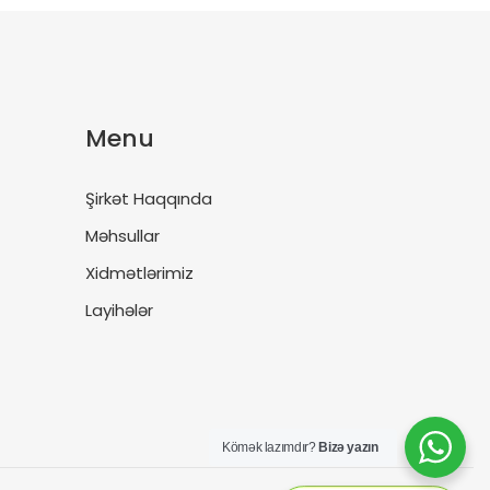
Menu
Şirkət Haqqında
Məhsullar
Xidmətlərimiz
Layihələr
Kömək lazımdır?
Bizə yazın