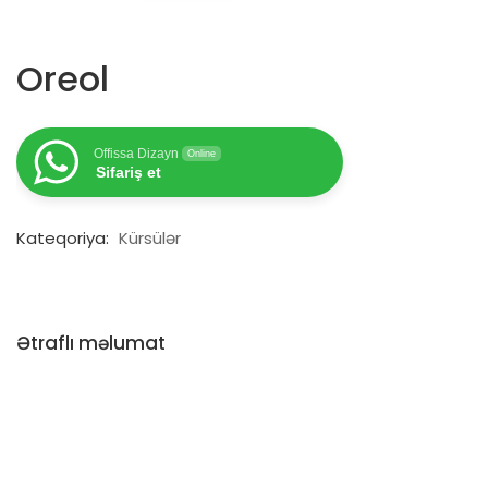
Oreol
Offissa Dizayn
Online
Sifariş et
Kateqoriya:
Kürsülər
Ətraflı məlumat