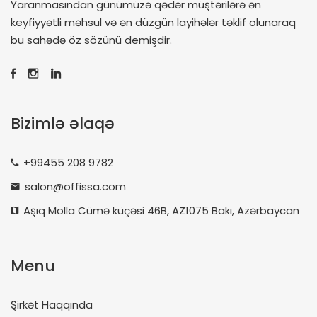
Yaranmasından günümüzə qədər müştərilərə ən
keyfiyyətli məhsul və ən düzgün layihələr təklif olunaraq
bu sahədə öz sözünü demişdir.
Bizimlə əlaqə
+99455 208 9782
salon@offissa.com
Aşıq Molla Cümə küçəsi 46B, AZ1075 Bakı, Azərbaycan
Menu
Şirkət Haqqında