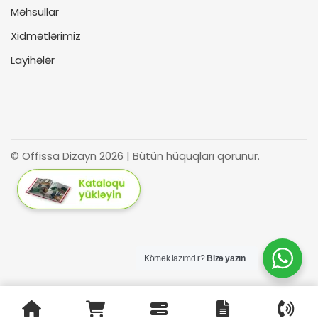
Məhsullar
Xidmətlərimiz
Layihələr
© Offissa Dizayn 2026 | Bütün hüquqları qorunur.
Kömək lazımdır?
Bizə yazın
Azərbaycan
Русский
(
Russian
)