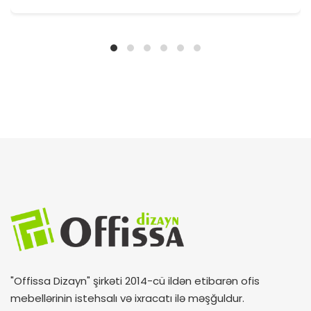
"Offissa Dizayn" şirkəti 2014-cü ildən etibarən ofis
mebellərinin istehsalı və ixracatı ilə məşğuldur.