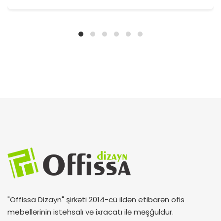
"Offissa Dizayn" şirkəti 2014-cü ildən etibarən ofis
mebellərinin istehsalı və ixracatı ilə məşğuldur.