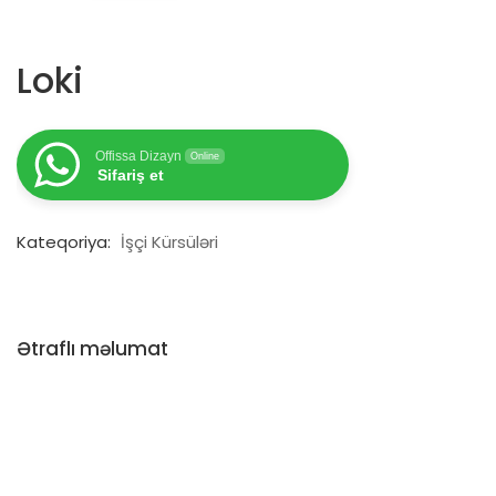
Loki
Offissa Dizayn
Online
Sifariş et
Kateqoriya:
İşçi Kürsüləri
Ətraflı məlumat