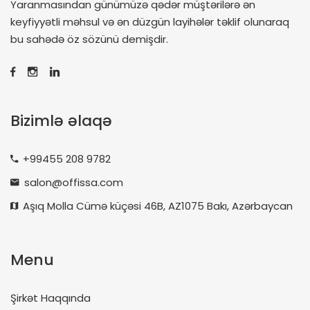
Yaranmasından günümüzə qədər müştərilərə ən
keyfiyyətli məhsul və ən düzgün layihələr təklif olunaraq
bu sahədə öz sözünü demişdir.
Bizimlə əlaqə
+99455 208 9782
salon@offissa.com
Aşıq Molla Cümə küçəsi 46B, AZ1075 Bakı, Azərbaycan
Menu
Şirkət Haqqında