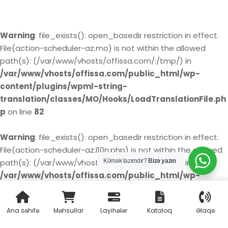
Warning
: file_exists(): open_basedir restriction in effect.
File(action-scheduler-az.mo) is not within the allowed
path(s): (/var/www/vhosts/offissa.com/:/tmp/) in
/var/www/vhosts/offissa.com/public_html/wp-
content/plugins/wpml-string-
translation/classes/MO/Hooks/LoadTranslationFile.ph
p
on line
82
Warning
: file_exists(): open_basedir restriction in effect.
File(action-scheduler-az.l10n.php) is not within the allowed
Kömək lazımdır?
Bizə yazın
path(s): (/var/www/vhosts/offissa.com/:/tmp/) in
/var/www/vhosts/offissa.com/public_html/wp-
content/plugins/wpml-string-
translation/classes/MO/Hooks/LoadTranslationFile.ph
Ana səhifə
Məhsullar
Layihələr
Kataloq
Əlaqə
p
on line
85