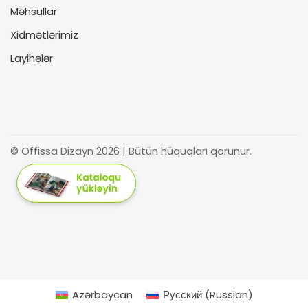
Məhsullar
Xidmətlərimiz
Layihələr
© Offissa Dizayn 2026 | Bütün hüquqları qorunur.
Azərbaycan
Русский
(
Russian
)