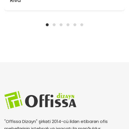
Riva
"Offissa Dizayn" şirkəti 2014-cü ildən etibarən ofis
mebellərinin istehsalı və ixracatı ilə məşğuldur.