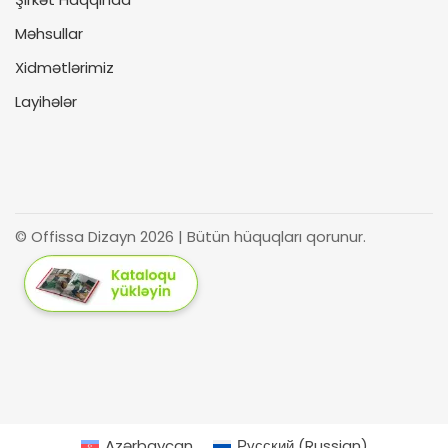
Məhsullar
Xidmətlərimiz
Layihələr
© Offissa Dizayn 2026 | Bütün hüquqları qorunur.
Azərbaycan
Русский
(
Russian
)