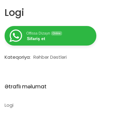
Logi
Offissa Dizayn
Online
Sifariş et
Kateqoriya:
Rəhbər Dəstləri
Ətraflı məlumat
Logi