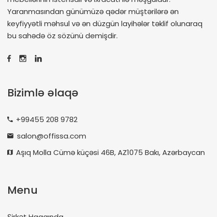
Yaranmasından günümüzə qədər müştərilərə ən
keyfiyyətli məhsul və ən düzgün layihələr təklif olunaraq
bu sahədə öz sözünü demişdir.
Bizimlə əlaqə
+99455 208 9782
salon@offissa.com
Aşıq Molla Cümə küçəsi 46B, AZ1075 Bakı, Azərbaycan
Menu
Şirkət Haqqında