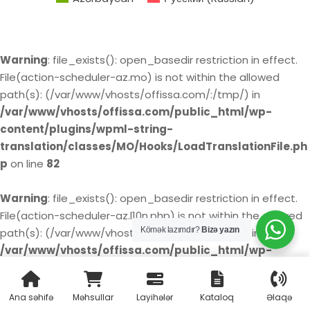
Warning
: file_exists(): open_basedir restriction in effect.
File(action-scheduler-az.mo) is not within the allowed
path(s): (/var/www/vhosts/offissa.com/:/tmp/) in
/var/www/vhosts/offissa.com/public_html/wp-
content/plugins/wpml-string-
translation/classes/MO/Hooks/LoadTranslationFile.ph
p
on line
82
Warning
: file_exists(): open_basedir restriction in effect.
File(action-scheduler-az.l10n.php) is not within the allowed
Kömək lazımdır?
Bizə yazın
path(s): (/var/www/vhosts/offissa.com/:/tmp/) in
/var/www/vhosts/offissa.com/public_html/wp-
content/plugins/wpml-string-
translation/classes/MO/Hooks/LoadTranslationFile.ph
Ana səhifə
Məhsullar
Layihələr
Kataloq
Əlaqə
p
on line
85