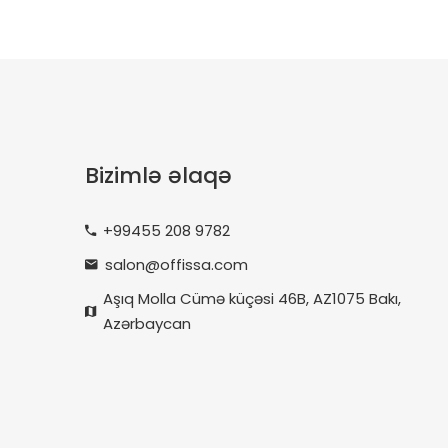
Bizimlə əlaqə
+99455 208 9782
salon@offissa.com
Aşıq Molla Cümə küçəsi 46B, AZ1075 Bakı,
Azərbaycan