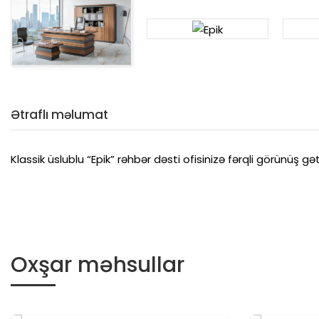
Ətraflı məlumat
Klassik üslublu “Epik” rəhbər dəsti ofisinizə fərqli görünüş gət
Oxşar məhsullar