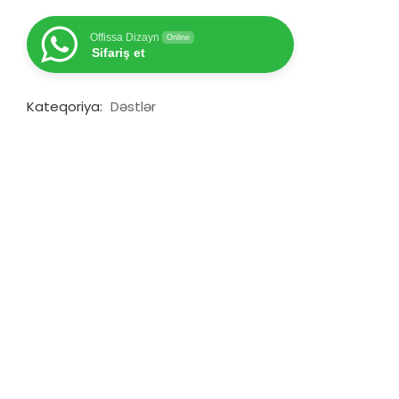
Offissa Dizayn
Online
Sifariş et
Kateqoriya:
Dəstlər