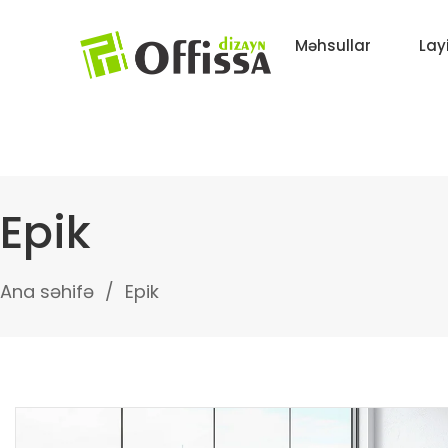
Məhsullar
Lay
Epik
Ana səhifə
Epik