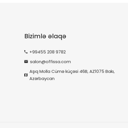
Bizimlə əlaqə
+99455 208 9782
salon@offissa.com
Aşıq Molla Cümə küçəsi 46B, AZ1075 Bakı,
Azərbaycan