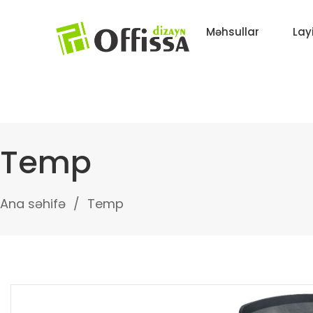
Məhsullar
Lay
Temp
Ana səhifə
Temp