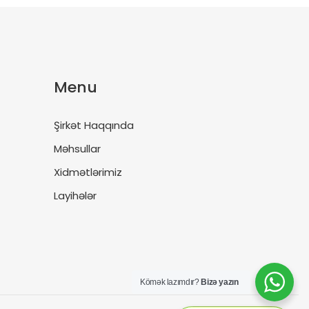
Menu
Şirkət Haqqında
Məhsullar
Xidmətlərimiz
Layihələr
Kömək lazımdır?
Bizə yazın