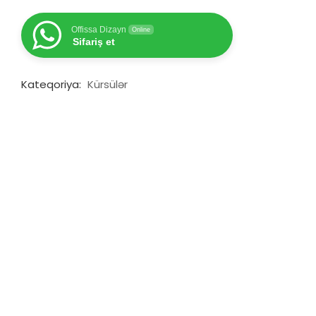
Offissa Dizayn
Online
Sifariş et
Kateqoriya:
Kürsülər