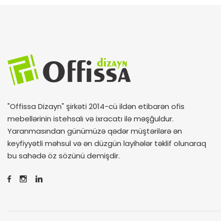
"Offissa Dizayn" şirkəti 2014-cü ildən etibarən ofis
mebellərinin istehsalı və ixracatı ilə məşğuldur.
Yaranmasından günümüzə qədər müştərilərə ən
keyfiyyətli məhsul və ən düzgün layihələr təklif olunaraq
bu sahədə öz sözünü demişdir.