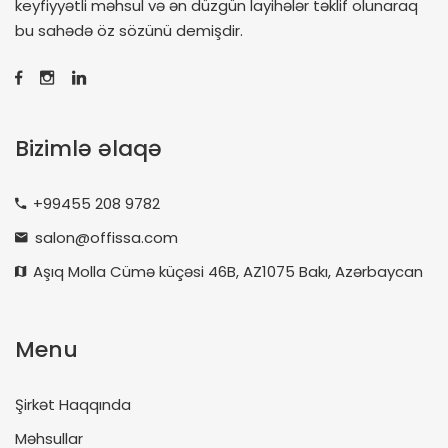
keyfiyyətli məhsul və ən düzgün layihələr təklif olunaraq
bu sahədə öz sözünü demişdir.
Bizimlə əlaqə
+99455 208 9782
salon@offissa.com
Aşıq Molla Cümə küçəsi 46B, AZ1075 Bakı, Azərbaycan
Menu
Şirkət Haqqında
Məhsullar