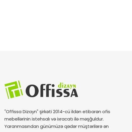
"Offissa Dizayn" şirkəti 2014-cü ildən etibarən ofis
mebellərinin istehsalı və ixracatı ilə məşğuldur.
Yaranmasından günümüzə qədər müştərilərə ən