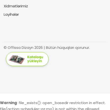
Xidmətlərimiz
Layihələr
© Offissa Dizayn 2026 | Bütün hüquqları qorunur.
Warning
: file_exists(): open_basedir restriction in effect.
File(action-scheduler-az.mo) is not within the allowed